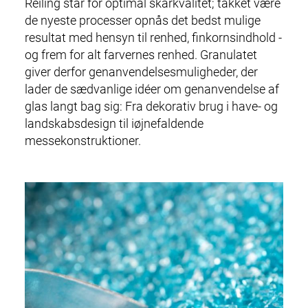
Reiling står for optimal skårkvalitet; takket være
de nyeste processer opnås det bedst mulige
resultat med hensyn til renhed, finkornsindhold -
og frem for alt farvernes renhed. Granulatet
giver derfor
genanvendelses
muligheder, der
lader de sædvanlige idéer om
genanvendelse
af
glas langt bag sig: Fra dekorativ brug i have- og
landskabsdesign til iøjnefaldende
messekonstruktioner.