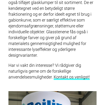
også tilføjet glasklumper til sit sortiment. De er
kendetegnet ved en betydeligt større
DA
EN
fraktionering og er derfor ideelt egnet til brug i
gabionkurve, som er særligt effektive som
M
GENANVENDELSE &
ejendomsafgrænsninger, støttemure eller
a
individuelle objekter. Glasstenene fås også i
i
PRODUKTER
forskellige farver og giver på grund af
n
materialets gennemsigtighed mulighed for
n
SERVICE OG LOGISTIK
interessante lyseffekter og yderligere
a
designvarianter.
v
CERTIFIKATER
i
Har vi vakt din interesse? Vi rådgiver dig
g
VIRKSOMHED
naturligvis gerne om de forskellige
a
anvendelsesmuligheder.
Kontakt os venligst!
t
KARRIERE
i
o
KONTAKT
n