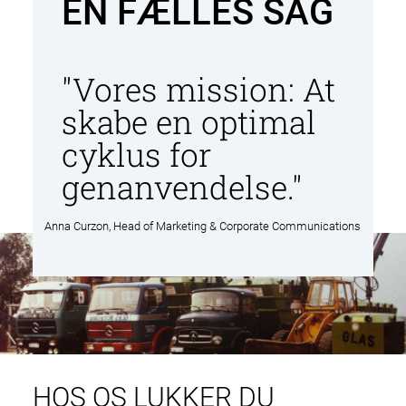
EN FÆLLES SAG
l
d
"Vores mission: At
skabe en optimal
cyklus for
genanvendelse."
Anna Curzon, Head of Marketing & Corporate Communications
HOS OS LUKKER DU