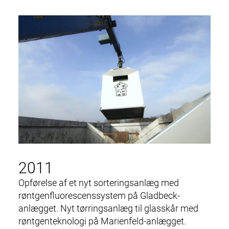
i
o
KONTAKT
n
DOWNLOADS
2011
Opførelse af et nyt
sorteringsanlæg
med
røntgenfluorescenssystem på Gladbeck-
anlægget. Nyt tørringsanlæg til glasskår med
røntgenteknologi på Marienfeld-anlægget.