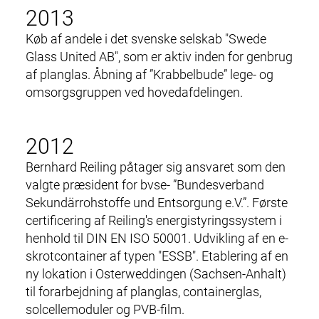
2013
Køb af andele i det svenske selskab "Swede
Glass United AB", som er aktiv inden for genbrug
af planglas. Åbning af ”Krabbelbude” lege- og
omsorgsgruppen v
ed hovedafdelingen
.
DA
EN
M
GENANVENDELSE &
2012
a
i
Bernhard Reiling påtager sig ansvaret som den
PRODUKTER
n
valgte præsident for bvse- ”Bundesverband
n
Sekundärrohstoffe und Entsorgung e.V.”. Første
SERVICE OG LOGISTIK
a
certificering af Reiling's energistyringssystem i
v
henhold til DIN EN ISO 50001. Udvikling af en e-
CERTIFIKATER
i
skrotcontainer af typen "ESSB". Etablering af en
g
ny lokation i Osterweddingen (Sachsen-Anhalt)
VIRKSOMHED
a
til forarbejdning af planglas, containerglas,
t
solcellemoduler og PVB-film.
KARRIERE