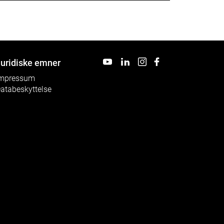
KONTAKT
DOWNLOADS
uridiske emner
mpressum
atabeskyttelse