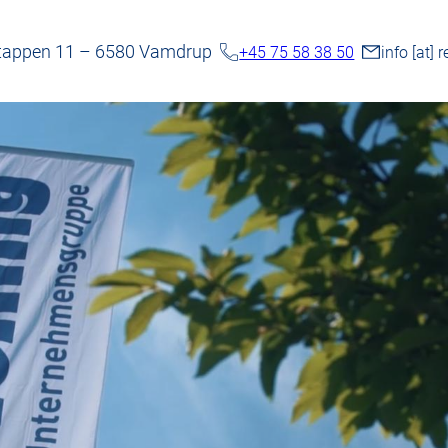
appen 11 – 6580 Vamdrup
+45 75 58 38 50
info
[at]
r