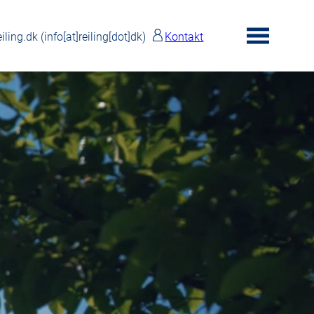
eiling.dk
(info[at]reiling[dot]dk)
Kontakt
toggle
menu
EN
DA