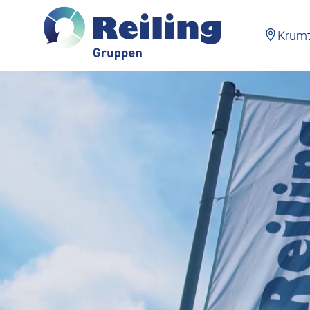
Krumt
Gå
til
hovedindhold