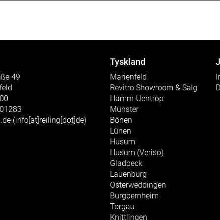
Tyskland
J
aße 49
Marienfeld
I
feld
Revitro Showroom & Salg
D
300
Hamm-Uentrop
301283
Münster
g.de
(info[at]reiling[dot]de)
Bönen
Lünen
Husum
Husum (Veriso)
Gladbeck
Lauenburg
Osterweddingen
Burgbernheim
Torgau
Knittlingen